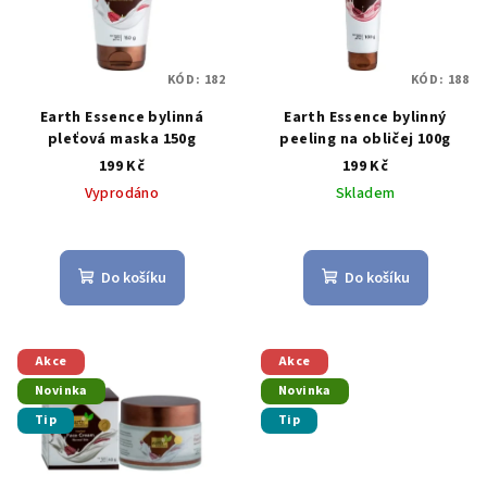
i
k
s
t
p
ů
KÓD:
182
KÓD:
188
r
Earth Essence bylinná
Earth Essence bylinný
o
pleťová maska 150g
peeling na obličej 100g
d
199 Kč
199 Kč
u
Vyprodáno
Skladem
k
Průměrné
t
hodnocení
produktu
ů
Do košíku
Do košíku
je
4,0
z
5
Akce
Akce
hvězdiček.
Novinka
Novinka
Tip
Tip