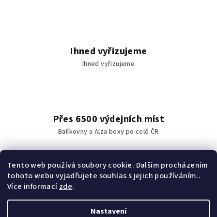
r
v
k
y
v
Ihned vyřizujeme
ý
Ihned vyřizujeme
p
i
s
u
Přes 6500 výdejních míst
Balíkovny a Alza boxy po celé ČR
Tento web používá soubory cookie. Dalším procházením
tohoto webu vyjadřujete souhlas s jejich používáním..
Vše máme skladem
Více informací
zde
.
vše máme skladem
Nastavení