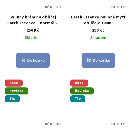
KÓD:
173
KÓD:
179
Bylinný krém na obličej
Earth Essence bylinné mytí
Earth Essence – normální
obličeje 100ml
pleť 40g
250 Kč
250 Kč
Skladem
Skladem
Do košíku
Do košíku
Akce
Akce
Novinka
Novinka
Tip
Tip
KÓD:
185
KÓD:
176