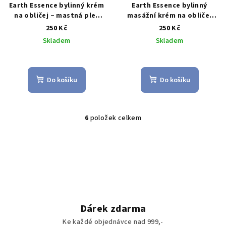
Earth Essence bylinný krém
Earth Essence bylinný
na obličej – mastná pleť
masážní krém na obličej
40g
100ml
250 Kč
250 Kč
Skladem
Skladem
Do košíku
Do košíku
6
položek celkem
O
v
l
á
d
a
c
í
Dárek zdarma
p
Ke každé objednávce nad 999,-