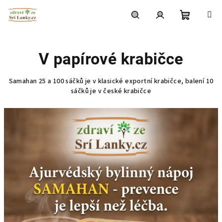
Přejít
na
obsah
Nákupní
Hledat
Přihlášení
V papírové krabičce
košík
Samahan 25 a 100 sáčků je v klasické exportní krabičce, balení 10
sáčků je v české krabičce