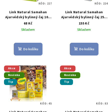
p
ů
KÓD:
227
KÓD:
224
r
Link Natural Samahan
Link Natural Samahan
o
Ajurvédský bylinný čaj 10 x
Ajurvédský bylinný čaj 25 x
d
4 g (Česká krabička)
4 g
68 Kč
155 Kč
u
Skladem
Skladem
k
Průměrné
Průměrné
t
hodnocení
hodnocení
produktu
produktu
ů
Do košíku
Do košíku
je
je
4,8
5,0
z
z
5
5
Akce
Akce
hvězdiček.
hvězdiček.
Novinka
Novinka
Tip
Tip
KÓD:
45
KÓD:
83