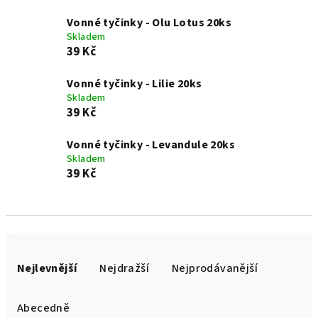
Vonné tyčinky - Olu Lotus 20ks
Skladem
39 Kč
Vonné tyčinky - Lilie 20ks
Skladem
39 Kč
Vonné tyčinky - Levandule 20ks
Skladem
39 Kč
Ř
a
Nejlevnější
Nejdražší
Nejprodávanější
z
e
Abecedně