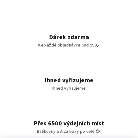
á
d
a
c
í
Dárek zdarma
p
Ke každé objednávce nad 999,-
r
v
k
y
v
Ihned vyřizujeme
ý
Ihned vyřizujeme
p
i
s
u
Přes 6500 výdejních míst
Balíkovny a Alza boxy po celé ČR