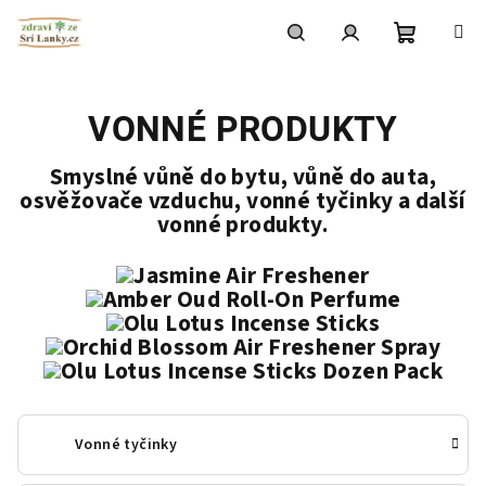
Přejít
na
obsah
Nákupní
Hledat
Přihlášení
VONNÉ PRODUKTY
košík
Smyslné vůně do bytu, vůně do auta,
osvěžovače vzduchu, vonné tyčinky a další
vonné produkty.
Vonné tyčinky