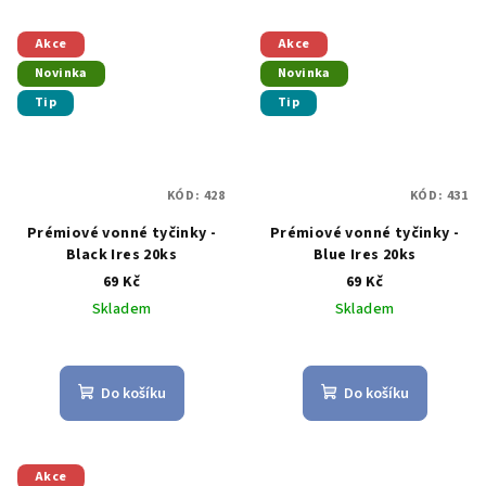
z
z
5
5
Akce
Akce
hvězdiček.
hvězdiček.
Novinka
Novinka
Tip
Tip
KÓD:
428
KÓD:
431
Prémiové vonné tyčinky -
Prémiové vonné tyčinky -
Black Ires 20ks
Blue Ires 20ks
69 Kč
69 Kč
Skladem
Skladem
Průměrné
Průměrné
hodnocení
hodnocení
produktu
produktu
Do košíku
Do košíku
je
je
5,0
5,0
z
z
5
5
Akce