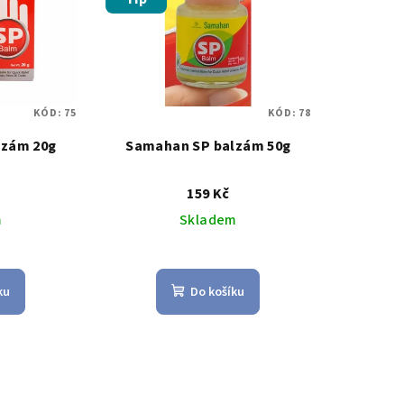
KÓD:
75
KÓD:
78
lzám 20g
Samahan SP balzám 50g
159 Kč
m
Skladem
měrné
Průměrné
nocení
hodnocení
ku
Do košíku
duktu
produktu
je
4,7
z
5