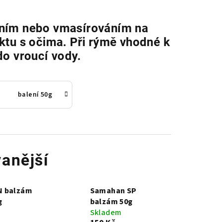
sením nebo vmasírováním na
ktu s očima. Při rýmě vhodné k
do vroucí vody.
balení 50g
anější
 balzám
Samahan SP
g
balzám 50g
Skladem