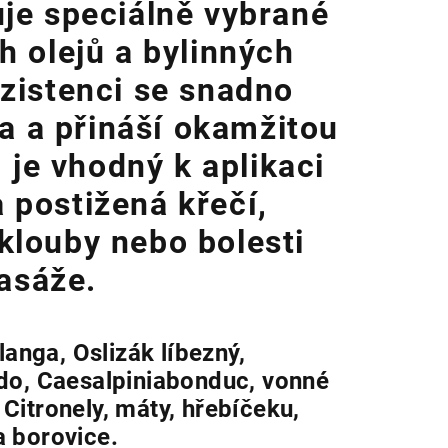
e speciálně vybrané
h olejů a bylinných
nzistenci se snadno
a a přináší okamžitou
 je vhodný k aplikaci
a postižená křečí,
klouby nebo bolesti
asáže.
langa, Oslizák líbezný,
do, Caesalpiniabonduc, vonné
, Citronely, máty, hřebíčeku,
a borovice.