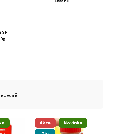
159 Kč
 SP
20g
becedně
ka
Akce
Novinka
Tip