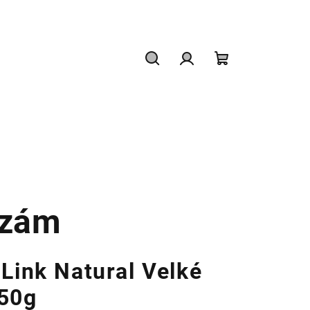
Hledat
Přihlášení
Nákupní
košík
lzám
ink Natural Velké
 50g