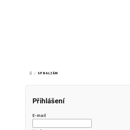
Přejít
na
obsah
/
SP BALZÁM
DOMŮ
P
o
Přihlášení
s
E-mail
t