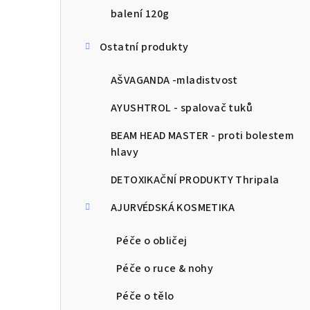
balení 120g
Ostatní produkty
AŠVAGANDA -mladistvost
AYUSHTROL - spalovač tuků
BEAM HEAD MASTER - proti bolestem
hlavy
DETOXIKAČNÍ PRODUKTY Thripala
AJURVÉDSKÁ KOSMETIKA
Péče o obličej
Péče o ruce & nohy
Péče o tělo