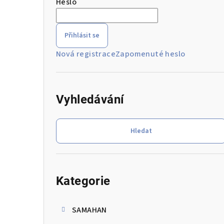
Heslo
r
a
Přihlásit se
n
Nová registrace
Zapomenuté heslo
n
í
Vyhledávání
p
a
Hledat
n
e
Přeskočit
kategorie
l
Kategorie
SAMAHAN