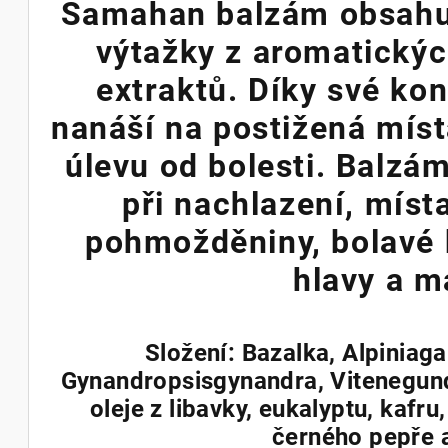
Samahan balzám obsahuj
výtažky z aromatickýc
extraktů. Díky své ko
nanáší na postižená míst
úlevu od bolesti. Balzám
při nachlazení, míst
pohmožděniny, bolavé 
hlavy a m
Složení: Bazalka, Alpiniaga
Gynandropsisgynandra, Vitenegun
oleje z libavky, eukalyptu, kafru
černého pepře 