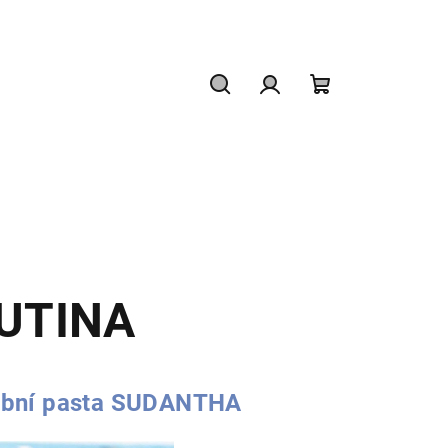
Hledat
Přihlášení
Nákupní
košík
UTINA
bní pasta SUDANTHA