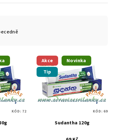
becedně
ka
Akce
Novinka
Tip
KÓD:
72
KÓD:
69
80g
Sudantha 120g
69 Kč