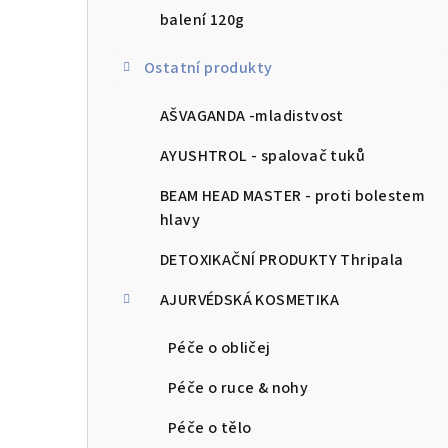
balení 120g
Ostatní produkty
AŠVAGANDA -mladistvost
AYUSHTROL - spalovač tuků
BEAM HEAD MASTER - proti bolestem
hlavy
DETOXIKAČNÍ PRODUKTY Thripala
AJURVÉDSKÁ KOSMETIKA
Péče o obličej
Péče o ruce & nohy
Péče o tělo