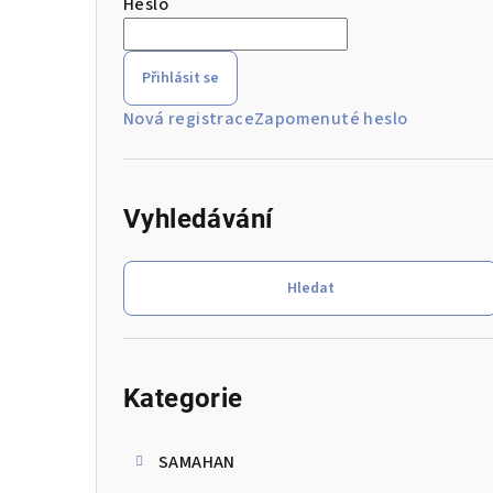
Heslo
r
a
Přihlásit se
n
Nová registrace
Zapomenuté heslo
n
í
Vyhledávání
p
a
Hledat
n
e
Přeskočit
kategorie
l
Kategorie
SAMAHAN