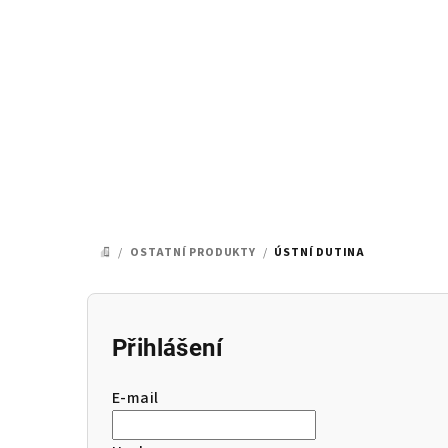
Přejít
na
obsah
/
OSTATNÍ PRODUKTY
/
ÚSTNÍ DUTINA
DOMŮ
P
o
Přihlášení
s
E-mail
t