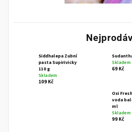
Nejprodáv
Siddhalepa Zubní
Sudanth
pasta Supirivicky
Skladem
69 Kč
110 g
Skladem
109 Kč
Oxi Fresh
voda bal
ml
Skladem
99 Kč