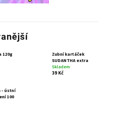
anější
a 120g
Zubní kartáček
SUDANTHA extra
Skladem
39 Kč
 - ústní
ení 100