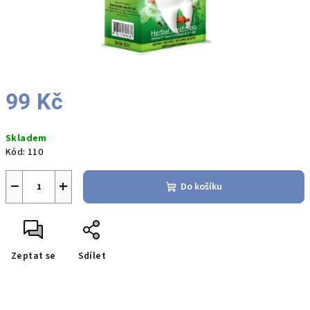
99 Kč
Měrná
Skladem
cena:
Kód:
110
−
+
Do košíku
Zeptat se
Sdílet