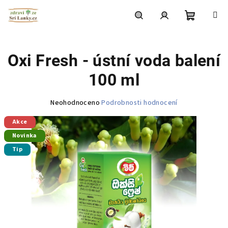
Přejít
na
obsah
Nákupní
Hledat
Přihlášení
Oxi Fresh - ústní voda balení
košík
100 ml
Průměrné
Neohodnoceno
Podrobnosti hodnocení
hodnocení
Akce
produktu
je
Novinka
0,0
Tip
z
5
hvězdiček.