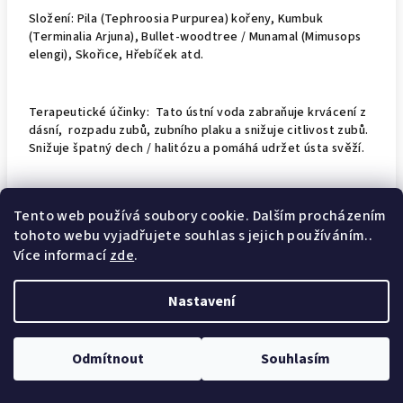
Složení:
Pila (Tephroosia Purpurea) kořeny, Kumbuk
(Terminalia Arjuna), Bullet-woodtree / Munamal (Mimusops
elengi), Skořice, Hřebíček atd.
Terapeutické účinky:
Tato ústní voda zabraňuje krvácení z
dásní, rozpadu zubů, zubního plaku a snižuje citlivost zubů.
Snižuje špatný dech / halitózu a pomáhá udržet ústa svěží.
Použití
: Důkladně vypláchněte ústa po dobu cca 30 sekund
Tento web používá soubory cookie. Dalším procházením
a vyplivněte. V případě potřeby možno i zředit v okamžiku
tohoto webu vyjadřujete souhlas s jejich používáním..
použití čistou vodou.
Více informací
zde
.
Nastavení
Z
Copyright 2026
Zdraví ze Srí Lanky
. Všechna práva vyhrazena.
á
Odmítnout
Souhlasím
Vytvořil Shoptet
p