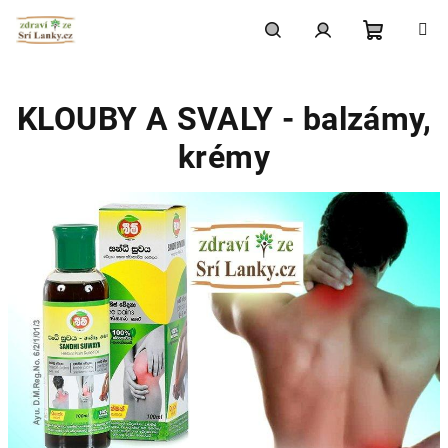
Přejít
na
obsah
Nákupní
Hledat
Přihlášení
KLOUBY A SVALY - balzámy,
košík
krémy