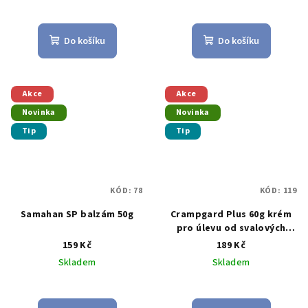
Průměrné
Průměrné
hodnocení
hodnocení
produktu
produktu
Do košíku
Do košíku
je
je
5,0
5,0
z
z
5
5
Akce
Akce
hvězdiček.
hvězdiček.
Novinka
Novinka
Tip
Tip
KÓD:
78
KÓD:
119
Samahan SP balzám 50g
Crampgard Plus 60g krém
pro úlevu od svalových
křečí
159 Kč
189 Kč
Skladem
Skladem
Průměrné
Průměrné
hodnocení
hodnocení