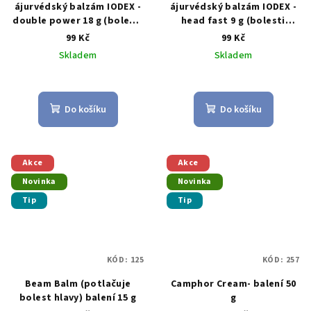
ájurvédský balzám IODEX -
ájurvédský balzám IODEX -
double power 18 g (bolesti
head fast 9 g (bolesti
zad, kloubů, svalů atd.)
hlavy)
99 Kč
99 Kč
Skladem
Skladem
Průměrné
hodnocení
produktu
Do košíku
Do košíku
je
5,0
z
5
Akce
Akce
hvězdiček.
Novinka
Novinka
Tip
Tip
KÓD:
125
KÓD:
257
Beam Balm (potlačuje
Camphor Cream- balení 50
bolest hlavy) balení 15 g
g