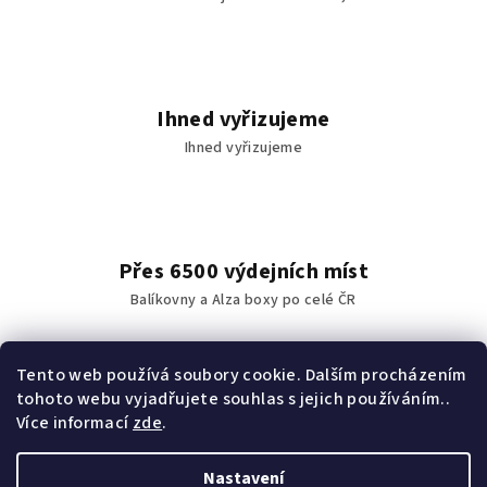
v
ý
p
i
Ihned vyřizujeme
s
Ihned vyřizujeme
u
Přes 6500 výdejních míst
Balíkovny a Alza boxy po celé ČR
Tento web používá soubory cookie. Dalším procházením
tohoto webu vyjadřujete souhlas s jejich používáním..
Vše máme skladem
Více informací
zde
.
vše máme skladem
Nastavení