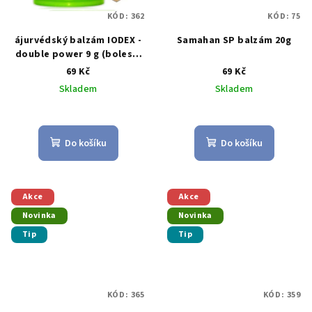
KÓD:
362
KÓD:
75
ájurvédský balzám IODEX -
Samahan SP balzám 20g
double power 9 g (bolesti
zad, kloubů, svalů atd.)
69 Kč
69 Kč
Skladem
Skladem
Průměrné
hodnocení
produktu
Do košíku
Do košíku
je
5,0
z
5
Akce
Akce
hvězdiček.
Novinka
Novinka
Tip
Tip
KÓD:
365
KÓD:
359