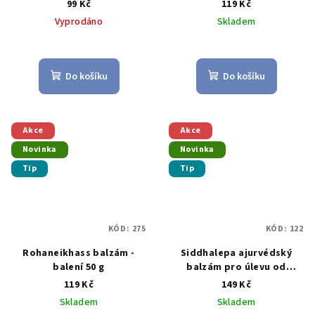
99 Kč
119 Kč
Vyprodáno
Skladem
Průměrné
Průměrné
hodnocení
hodnocení
produktu
produktu
Do košíku
Do košíku
je
je
5,0
5,0
z
z
5
5
Akce
Akce
hvězdiček.
hvězdiček.
Novinka
Novinka
Tip
Tip
KÓD:
275
KÓD:
122
Rohaneikhass balzám -
Siddhalepa ajurvédský
balení 50 g
balzám pro úlevu od
bolesti 25g.
119 Kč
149 Kč
Skladem
Skladem