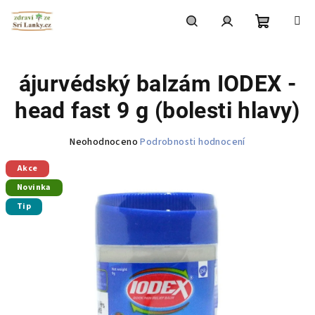
Přejít
na
obsah
Nákupní
Hledat
Přihlášení
ájurvédský balzám IODEX -
košík
head fast 9 g (bolesti hlavy)
Průměrné
Neohodnoceno
Podrobnosti hodnocení
hodnocení
Akce
produktu
je
Novinka
0,0
Tip
z
5
hvězdiček.