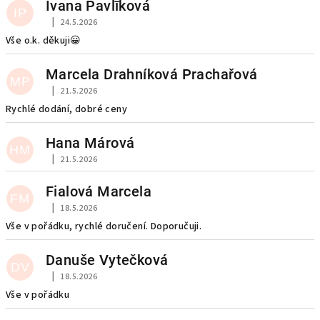
Ivana Pavlīková
IP
|
24.5.2026
Hodnocení obchodu je 5 z 5 hvězdiček.
Vše o.k. děkuji😀
Marcela Drahníková Prachařová
MP
|
21.5.2026
Hodnocení obchodu je 5 z 5 hvězdiček.
Rychlé dodání, dobré ceny
Hana Márová
HM
|
21.5.2026
Hodnocení obchodu je 5 z 5 hvězdiček.
Fialová Marcela
FM
|
18.5.2026
Hodnocení obchodu je 5 z 5 hvězdiček.
Vše v pořádku, rychlé doručení. Doporučuji.
Danuše Vytečková
DV
|
18.5.2026
Hodnocení obchodu je 5 z 5 hvězdiček.
Vše v pořádku