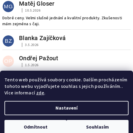
Matěj Gloser
MG
|
10.5.2026
Hodnocení obchodu je 5 z 5 hvězdiček.
Dobré ceny. Velmi slušné jednání a kvalitní produkty. Zkušenosti
mám zejména s čaji.
Blanka Zajíčková
BZ
|
3.5.2026
Hodnocení obchodu je 5 z 5 hvězdiček.
Ondřej Pažout
OP
|
1.5.2026
Hodnocení obchodu je 5 z 5 hvězdiček.
S
1
15
Tento web používá soubory cookie. Dalším procházením
t
r
tohoto webu vyjadřujete souhlas s jejich používáním..
288
položek celkem
á
O
Více informací
zde
.
n
v
Nahoru
k
l
Nastavení
o
á
v
Z
á
d
Copyright 2026
Zdraví ze Srí Lanky
. Všechna práva vyhrazena.
n
á
a
Odmítnout
Souhlasím
í