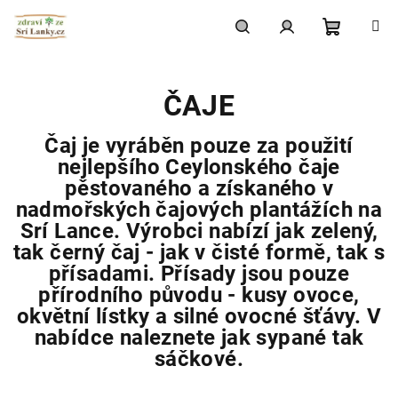
Přejít
na
obsah
Nákupní
Hledat
Přihlášení
ČAJE
košík
Čaj je vyráběn pouze za použití
nejlepšího Ceylonského čaje
pěstovaného a získaného v
nadmořských čajových plantážích na
Srí Lance. Výrobci nabízí jak zelený,
tak černý čaj - jak v čisté formě, tak s
přísadami. Přísady jsou pouze
přírodního původu - kusy ovoce,
okvětní lístky a silné ovocné šťávy. V
nabídce naleznete jak sypané tak
sáčkové.