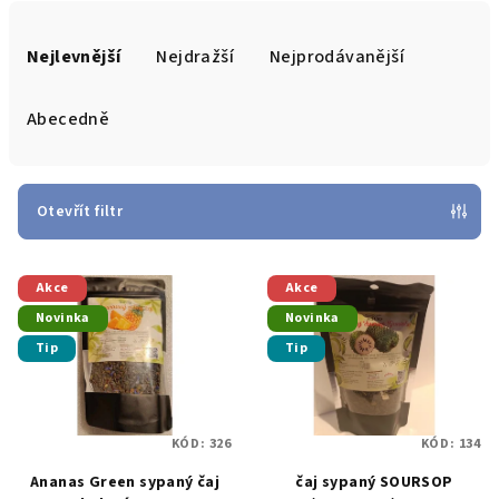
Ř
a
Nejlevnější
Nejdražší
Nejprodávanější
z
e
Abecedně
n
í
p
Otevřít filtr
r
V
o
Akce
Akce
ý
d
Novinka
Novinka
p
u
Tip
Tip
i
k
s
t
p
ů
KÓD:
326
KÓD:
134
r
Ananas Green sypaný čaj
čaj sypaný SOURSOP
o