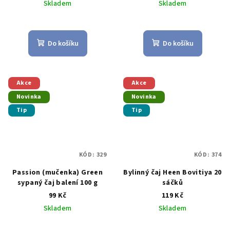
Skladem
Skladem
Průměrné
Průměrné
hodnocení
hodnocení
produktu
produktu
Do košíku
Do košíku
je
je
5,0
5,0
z
z
5
5
Akce
Akce
hvězdiček.
hvězdiček.
Novinka
Novinka
Tip
Tip
KÓD:
329
KÓD:
374
Passion (mučenka) Green
Bylinný čaj Heen Bovitiya 20
sypaný čaj balení 100 g
sáčků
99 Kč
119 Kč
Skladem
Skladem
Průměrné
Průměrné