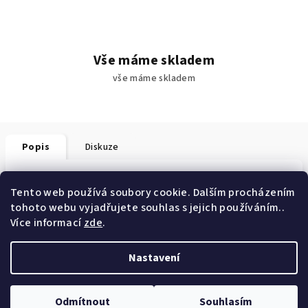
Vše máme skladem
vše máme skladem
Popis
Diskuze
Detailní popis produktu
Tento web používá soubory cookie. Dalším procházením
tohoto webu vyjadřujete souhlas s jejich používáním..
Popis produktu není dostupný
Více informací
zde
.
Nastavení
Z
Copyright 2026
Zdraví ze Srí Lanky
. Všechna práva vyhrazena.
á
Odmítnout
Souhlasím