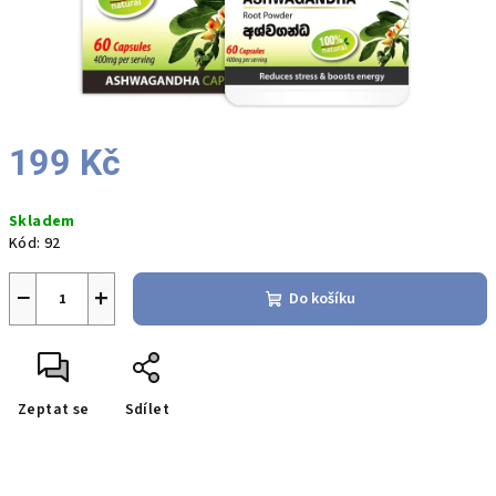
199 Kč
Měrná
Skladem
cena:
Kód:
92
−
+
Do košíku
Zeptat se
Sdílet