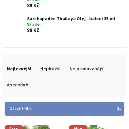
89 Kč
Sarshapadee Thailaya Olej - balení 35 ml
Skladem
89 Kč
Ř
a
Nejlevnější
Nejdražší
Nejprodávanější
z
e
Abecedně
n
í
p
Otevřít filtr
r
V
o
Akce
Akce