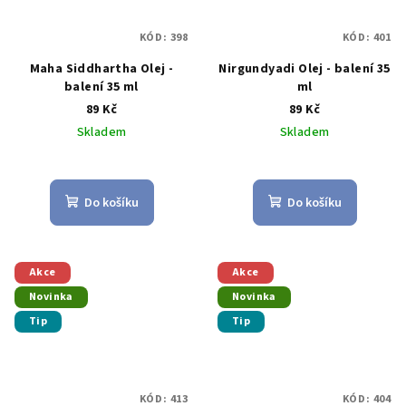
KÓD:
398
KÓD:
401
Maha Siddhartha Olej -
Nirgundyadi Olej - balení 35
balení 35 ml
ml
89 Kč
89 Kč
Skladem
Skladem
Průměrné
Průměrné
hodnocení
hodnocení
produktu
produktu
Do košíku
Do košíku
je
je
5,0
5,0
z
z
5
5
Akce
Akce
hvězdiček.
hvězdiček.
Novinka
Novinka
Tip
Tip
KÓD:
413
KÓD:
404