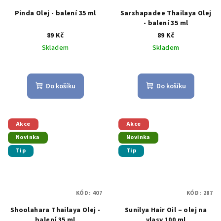
Pinda Olej - balení 35 ml
Sarshapadee Thailaya Olej
- balení 35 ml
89 Kč
89 Kč
Skladem
Skladem
Průměrné
Průměrné
hodnocení
hodnocení
produktu
produktu
Do košíku
Do košíku
je
je
5,0
5,0
z
z
5
5
Akce
Akce
hvězdiček.
hvězdiček.
Novinka
Novinka
Tip
Tip
KÓD:
407
KÓD:
287
Shoolahara Thailaya Olej -
Sunilya Hair Oil – olej na
balení 35 ml
vlasy 100 ml