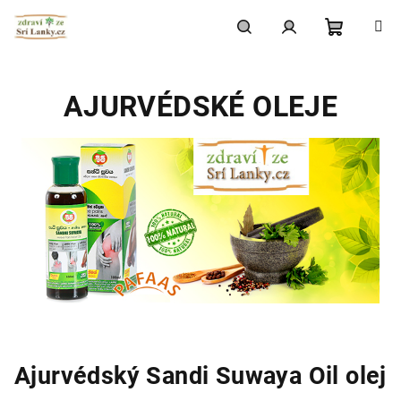
Přejít
na
obsah
Nákupní
Hledat
Přihlášení
AJURVÉDSKÉ OLEJE
košík
Ajurvédský Sandi Suwaya Oil
olej