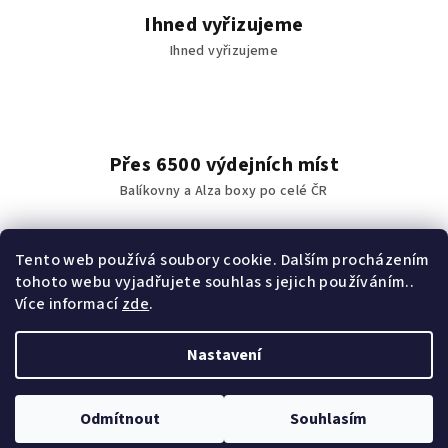
v
Ihned vyřizujeme
ý
Ihned vyřizujeme
p
i
s
u
Přes 6500 výdejních míst
Balíkovny a Alza boxy po celé ČR
Tento web používá soubory cookie. Dalším procházením
tohoto webu vyjadřujete souhlas s jejich používáním..
Vše máme skladem
Více informací
zde
.
vše máme skladem
Nastavení
Z
Copyright 2026
Zdraví ze Srí Lanky
. Všechna práva vyhrazena.
á
Odmítnout
Souhlasím
Vytvořil Shoptet
p