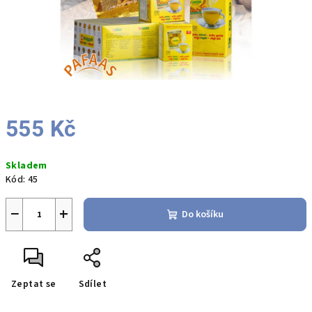
555 Kč
Měrná
Skladem
cena:
Kód:
45
−
+
Do košíku
Zeptat se
Sdílet