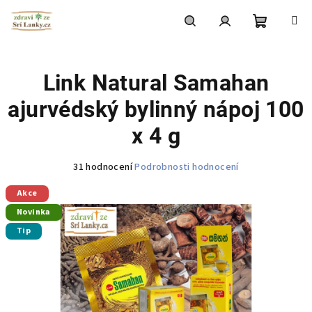
Přejít
na
obsah
Nákupní
Hledat
Přihlášení
Link Natural Samahan
košík
ajurvédský bylinný nápoj 100
x 4 g
Průměrné
31 hodnocení
Podrobnosti hodnocení
hodnocení
Akce
produktu
je
Novinka
4,6
Tip
z
5
hvězdiček.