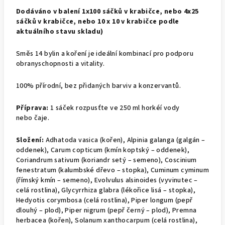
Dodáváno v balení 1x100 sáčků v krabičce, nebo 4x25
sáčků v krabičce, nebo 10 x 10 v krabičce podle
aktuálního stavu skladu)
Směs 14 bylin a koření je ideální kombinací pro podporu
obranyschopnosti a vitality.
100% přírodní, bez přidaných barviv a konzervantů.
Příprava:
1 sáček rozpusťte ve 250 ml horkéí vody
nebo čaje.
Složení:
Adhatoda vasica (kořen), Alpinia galanga (galgán –
oddenek), Carum copticum (kmín koptský – oddenek),
Coriandrum sativum (koriandr setý – semeno), Coscinium
fenestratum (kalumbské dřevo – stopka), Cuminum cyminum
(římský kmín – semeno), Evolvulus alsinoides (vyvinutec –
celá rostlina), Glycyrrhiza glabra (lékořice lisá – stopka),
Hedyotis corymbosa (celá rostlina), Piper longum (pepř
dlouhý – plod), Piper nigrum (pepř černý – plod), Premna
herbacea (kořen), Solanum xanthocarpum (celá rostlina),