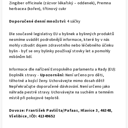
Zingiber officinale (zázvor lékařský – oddenek), Premna
herbacea (kořen), třtinový cukr
Doporučené denní množství:
4 sáčky
Dle současné legislativy EU u bylinek a bylinných produktů
nesmíme uvádět podrobnější informace, které by v nás
mohly vzbudit dojem zdravotního nebo léčebného účinku
bylin - byť se ony bylinky používají stovky let a pomohly
miliónům lidí.
Informace dle nařízení Evropského parlamentu a Rady (EU):
Doplněk stravy -
Upozornění:
Není určeno pro děti,
těhotné a kojící ženy. Uchovávejte mimo dosah dětí!
Nepřekračujte doporučené dávkování. Není určeno jako
náhrada pestré stravy. Uchovávejte na suchém a temném
místě při pokojové teplotě.
Dovoze: František Pavlišta/Pafaas, Hlavice 3, 46348,
Všelibice, IČO: 41349652