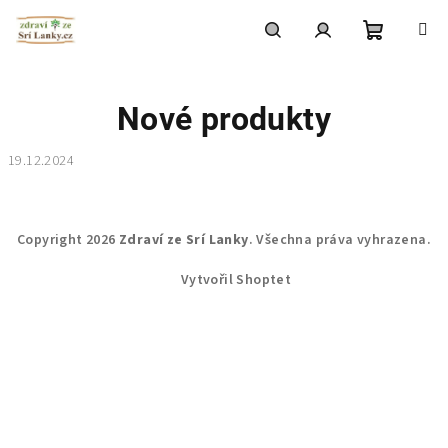
Přejít
na
obsah
Nákupní
Hledat
Přihlášení
Nové produkty
košík
19.12.2024
Z
Copyright 2026
Zdraví ze Srí Lanky
. Všechna práva vyhrazena.
á
Vytvořil Shoptet
p
a
t
í