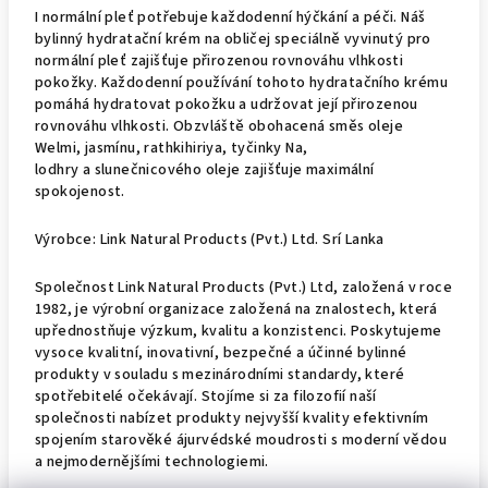
I normální pleť potřebuje každodenní hýčkání a péči. Náš
bylinný hydratační krém na obličej speciálně vyvinutý pro
normální pleť zajišťuje přirozenou rovnováhu vlhkosti
pokožky. Každodenní používání tohoto hydratačního krému
pomáhá hydratovat pokožku a udržovat její přirozenou
rovnováhu vlhkosti. Obzvláště obohacená směs
oleje
Welmi
,
jasmínu
,
rathkihiriya
,
tyčinky Na,
lodhry
a
slunečnicového oleje
zajišťuje maximální
spokojenost.
Výrobce: Link Natural Products (Pvt.) Ltd. Srí Lanka
Společnost Link Natural Products (Pvt.) Ltd, založená v roce
1982, je výrobní organizace založená na znalostech, která
upřednostňuje výzkum, kvalitu a konzistenci. Poskytujeme
vysoce kvalitní, inovativní, bezpečné a účinné bylinné
produkty v souladu s mezinárodními standardy, které
spotřebitelé očekávají. Stojíme si za filozofií naší
společnosti nabízet produkty nejvyšší kvality efektivním
spojením starověké ájurvédské moudrosti s moderní vědou
a nejmodernějšími technologiemi.