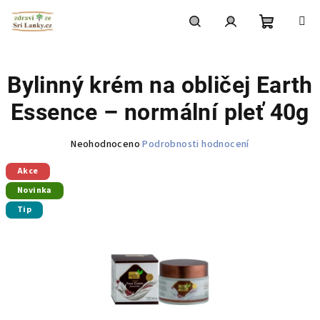
Přejít
na
obsah
Nákupní
Hledat
Přihlášení
Bylinný krém na obličej Earth
košík
Essence – normální pleť 40g
Průměrné
Neohodnoceno
Podrobnosti hodnocení
hodnocení
Akce
produktu
je
Novinka
0,0
Tip
z
5
hvězdiček.