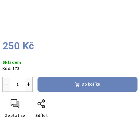
250 Kč
Měrná
Skladem
cena:
Kód:
173
−
+
Do košíku
Zeptat se
Sdílet