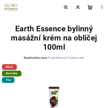
Přejít
na
obsah
Nákupní
Hledat
Přihlášení
Earth Essence bylinný
košík
masážní krém na obličej
100ml
Průměrné
Neohodnoceno
Podrobnosti hodnocení
hodnocení
Akce
produktu
je
Novinka
0,0
Tip
z
5
hvězdiček.