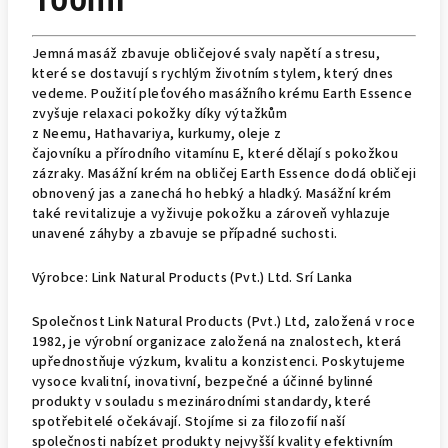
100ml
Jemná masáž zbavuje obličejové svaly napětí a stresu,
které se dostavují s rychlým životním stylem, který dnes
vedeme. Použití pleťového masážního krému Earth Essence
zvyšuje relaxaci pokožky díky výtažkům
z
Neemu
,
Hathavariya
,
kurkumy
,
oleje z
čajovníku
a
přírodního vitamínu E
, které dělají s pokožkou
zázraky. Masážní krém na obličej Earth Essence dodá obličeji
obnovený jas a zanechá ho hebký a hladký. Masážní krém
také revitalizuje a vyživuje pokožku a zároveň vyhlazuje
unavené záhyby a zbavuje se případné suchosti.
Výrobce: Link Natural Products (Pvt.) Ltd. Srí Lanka
Společnost Link Natural Products (Pvt.) Ltd, založená v roce
1982, je výrobní organizace založená na znalostech, která
upřednostňuje výzkum, kvalitu a konzistenci. Poskytujeme
vysoce kvalitní, inovativní, bezpečné a účinné bylinné
produkty v souladu s mezinárodními standardy, které
spotřebitelé očekávají. Stojíme si za filozofií naší
společnosti nabízet produkty nejvyšší kvality efektivním