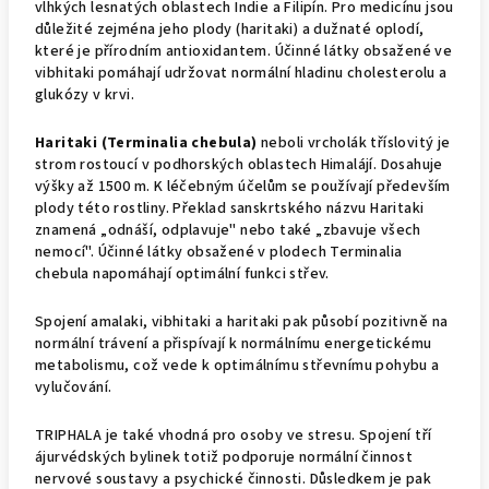
vlhkých lesnatých oblastech Indie a Filipín. Pro medicínu jsou
důležité zejména jeho plody (haritaki) a dužnaté oplodí,
které je přírodním antioxidantem. Účinné látky obsažené ve
vibhitaki pomáhají udržovat normální hladinu cholesterolu a
glukózy v krvi.
Haritaki (Terminalia chebula)
neboli vrcholák tříslovitý je
strom rostoucí v podhorských oblastech Himalájí. Dosahuje
výšky až 1500 m. K léčebným účelům se používají především
plody této rostliny. Překlad sanskrtského názvu Haritaki
znamená „odnáší, odplavuje" nebo také „zbavuje všech
nemocí". Účinné látky obsažené v plodech Terminalia
chebula napomáhají optimální funkci střev.
Spojení amalaki, vibhitaki a haritaki pak působí pozitivně na
normální trávení a přispívají k normálnímu energetickému
metabolismu, což vede k optimálnímu střevnímu pohybu a
vylučování.
TRIPHALA je také vhodná pro osoby ve stresu. Spojení tří
ájurvédských bylinek totiž podporuje normální činnost
nervové soustavy a psychické činnosti. Důsledkem je pak