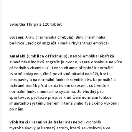
Swastha Thripala 120 tablet
Složení: Aralu (Terminalia chebula), Bulu (Terminalia
bellirica), Indický angrešt / Nelli (Phyllanthus emblica)
Amalaki (Emblica officinalis),
neboli emblika lékařská,
zvaná také indický angrešt je ovoce, které obsahuje nejvíce
přírodního vitaminu C. Tento vitamin přispívá k normální
tvorbě kolagenu, čímž pozitivně působí na kůži, kosti,
chrupavky a na normální funkci krevních cév. Napomáhá k
ochraně buněk před oxidativním stresem, což vede k
normální funkci imunitního systému. Je vhodný pro
sportovce, protože přispívá k udržení normální funkce
imunitního systému během intenzivního fyzického výkonu i
po něm.
Vibhitaki (Terminalia belerica)
neboli vrcholák
myrobalánový je listnatý strom, který se vyskytuje ve