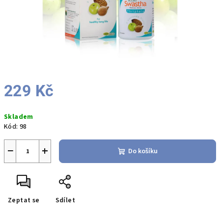
229 Kč
Měrná
Skladem
cena:
Kód:
98
−
+
Do košíku
Zeptat se
Sdílet