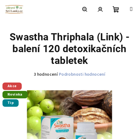
Přejít
na
obsah
Nákupní
Hledat
Přihlášení
Swastha Thriphala (Link) -
košík
balení 120 detoxikačních
tabletek
Průměrné
3 hodnocení
Podrobnosti hodnocení
hodnocení
Akce
produktu
je
Novinka
5,0
Tip
z
5
hvězdiček.