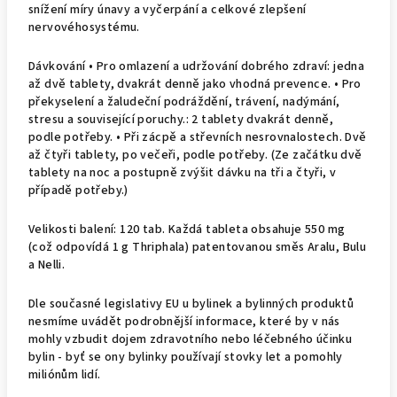
snížení míry únavy a vyčerpání a celkové zlepšení
nervovéhosystému.
Dávkování • Pro omlazení a udržování dobrého zdraví: jedna
až dvě tablety, dvakrát denně jako vhodná prevence. • Pro
překyselení a žaludeční podráždění, trávení, nadýmání,
stresu a související poruchy.: 2 tablety dvakrát denně,
podle potřeby. • Při zácpě a střevních nesrovnalostech. Dvě
až čtyři tablety, po večeři, podle potřeby. (Ze začátku dvě
tablety na noc a postupně zvýšit dávku na tři a čtyři, v
případě potřeby.)
Velikosti balení: 120 tab. Každá tableta obsahuje 550 mg
(což odpovídá 1 g Thriphala) patentovanou směs Aralu, Bulu
a Nelli.
Dle současné legislativy EU u bylinek a bylinných produktů
nesmíme uvádět podrobnější informace, které by v nás
mohly vzbudit dojem zdravotního nebo léčebného účinku
bylin - byť se ony bylinky používají stovky let a pomohly
miliónům lidí.