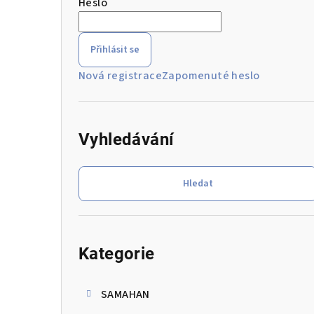
Heslo
r
a
Přihlásit se
n
Nová registrace
Zapomenuté heslo
n
í
Vyhledávání
p
a
Hledat
n
e
Přeskočit
kategorie
l
Kategorie
SAMAHAN