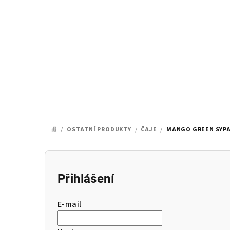
Přejít
na
obsah
/
OSTATNÍ PRODUKTY
/
ČAJE
/
MANGO GREEN SYPAN
DOMŮ
P
o
Přihlášení
s
E-mail
t