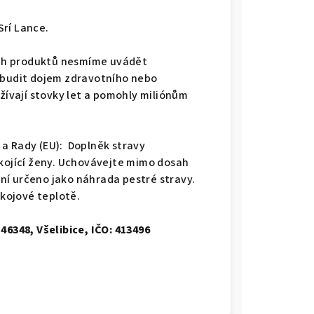
Srí Lance.
ných produktů nesmíme uvádět
vzbudit dojem zdravotního nebo
užívají stovky let a pomohly miliónům
a Rady (EU): Doplněk stravy
 kojící ženy. Uchovávejte mimo dosah
ní určeno jako náhrada pestré stravy.
kojové teplotě.
46348, Všelibice, IČO: 413496