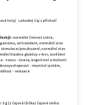
ové listy) Lahodný čaj s příchutí
ínský):
normální činnost srdce,
rganizmu, antioxidant, normální stav
ké stimulace/povzbuzení, normální stav
mální hladina glukózy v krvi, osvěžení
ta - tonus - únava, kognitivní a duševní
obranyschopnost - imunitní systém,
dělost - relaxace
-3 g (1 čajová lžička) čajové směsi.