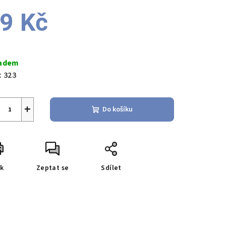
duktu
9 Kč
ná
a:
adem
zdiček.
:
323
+
Do košíku
sk
Zeptat se
Sdílet