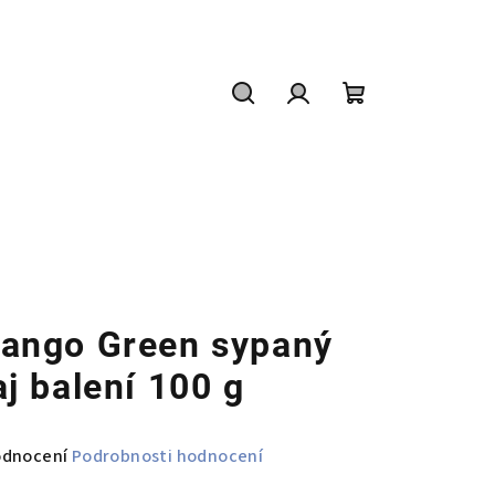
Hledat
Přihlášení
Nákupní
košík
ango Green sypaný
aj balení 100 g
měrné
odnocení
Podrobnosti hodnocení
nocení