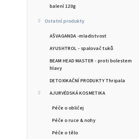
balení 120g
Ostatní produkty
AŠVAGANDA -mladistvost
AYUSHTROL - spalovač tuků
BEAM HEAD MASTER - proti bolestem
hlavy
DETOXIKAČNÍ PRODUKTY Thripala
AJURVÉDSKÁ KOSMETIKA
Péče o obličej
Péče o ruce & nohy
Péče o tělo