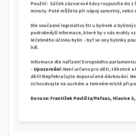
Použití:
Sáček zázvorové kávy rozpusťte do 1 š
minuty. Poté můžete pít nápoj samotný, nebo d
Dle současné legislativy EU u bylinek a bylin
podrobnější informace, které by v nás mohly 
léčebného účinku bylin - byť se ony bylinky po
lidí.
Informace dle nařízení Evropského parlamentu 
-
Upozornění:
Není určeno pro děti, těhotné a
dětí! Nepřekračujte doporučené dávkování. Ne
Uchovávejte na suchém a temném místě při po
Dovoze: František Pavlišta/Pafaas, Hlavice 3,