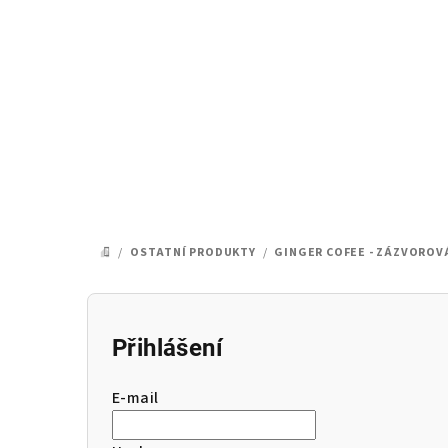
Přejít
na
obsah
/
OSTATNÍ PRODUKTY
/
GINGER COFEE - ZÁZVOROV
DOMŮ
P
o
Přihlášení
s
E-mail
t