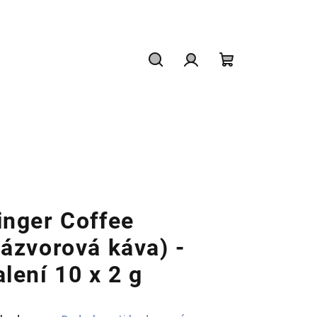
Hledat
Přihlášení
Nákupní
košík
inger Coffee
zázvorová káva) -
alení 10 x 2 g