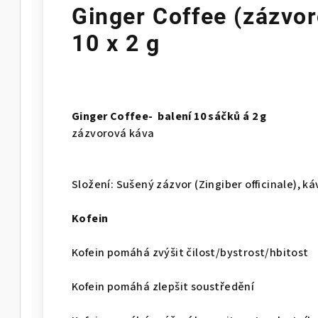
Ginger Coffee (zázvor
10 x 2 g
Ginger Coffee- balení 10 sáčků á 2 g
zázvorová káva
Složení:
Sušený zázvor (Zingiber officinale), ká
Kofein
Kofein pomáhá zvýšit čilost/bystrost/hbitost
Kofein pomáhá zlepšit soustředění