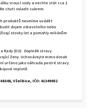
álku vroucí vody a nechte stát cca 2
le chuti osladit cukrem.
ných produktů nesmíme uvádět
vzbudit dojem zdravotního nebo
užívají stovky let a pomohly miliónům
a Rady (EU): Doplněk stravy
 kojící ženy. Uchovávejte mimo dosah
ní určeno jako náhrada pestré stravy.
kojové teplotě.
 46348, Všelibice, IČO: 41349652