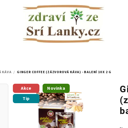
Á KÁVA
/
GINGER COFFEE (ZÁZVOROVÁ KÁVA) - BALENÍ 10 X 2 G
G
Akce
Novinka
(
Tip
b