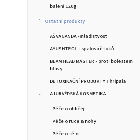
balení 120g
Ostatní produkty
AŠVAGANDA -mladistvost
AYUSHTROL - spalovač tuků
BEAM HEAD MASTER - proti bolestem
hlavy
DETOXIKAČNÍ PRODUKTY Thripala
AJURVÉDSKÁ KOSMETIKA
Péče o obličej
Péče o ruce & nohy
Péče o tělo