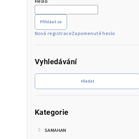
Heslo
r
a
Přihlásit se
n
Nová registrace
Zapomenuté heslo
n
í
Vyhledávání
p
a
Hledat
n
e
Přeskočit
kategorie
l
Kategorie
SAMAHAN