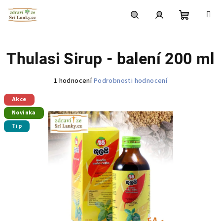
Přejít
na
obsah
Nákupní
Hledat
Přihlášení
Thulasi Sirup - balení 200 ml
košík
Průměrné
1 hodnocení
Podrobnosti hodnocení
hodnocení
Akce
produktu
je
Novinka
5,0
Tip
z
5
hvězdiček.