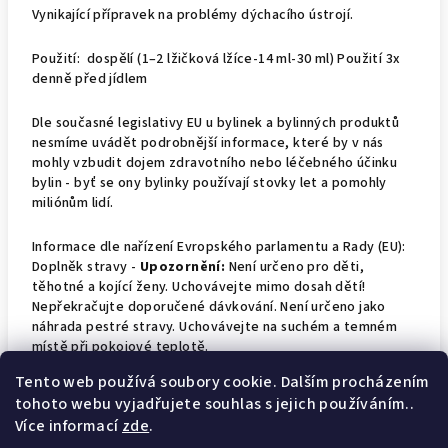
Vynikající přípravek na
problémy dýchacího ústrojí.
Použití:
dospělí (1–2 lžičková lžíce-14 ml-30 ml)
Použití 3x
denně před jídlem
Dle současné legislativy EU u bylinek a bylinných produktů
nesmíme uvádět podrobnější informace, které by v nás
mohly vzbudit dojem zdravotního nebo léčebného účinku
bylin - byť se ony bylinky používají stovky let a pomohly
miliónům lidí.
Informace dle nařízení Evropského parlamentu a Rady (EU):
Doplněk stravy -
Upozornění:
Není určeno pro děti,
těhotné a kojící ženy. Uchovávejte mimo dosah dětí!
Nepřekračujte doporučené dávkování. Není určeno jako
náhrada pestré stravy. Uchovávejte na suchém a temném
místě při pokojové teplotě.
Tento web používá soubory cookie. Dalším procházením
Dovoze: František Pavlišta/Pafaas, Hlavice 3, 46348,
tohoto webu vyjadřujete souhlas s jejich používáním..
Všelibice, IČO: 41349652
Více informací
zde
.