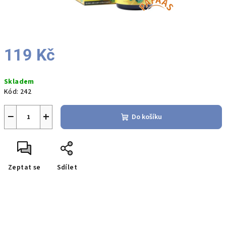
119 Kč
Měrná
Skladem
cena:
Kód:
242
−
+
Do košíku
Zeptat se
Sdílet