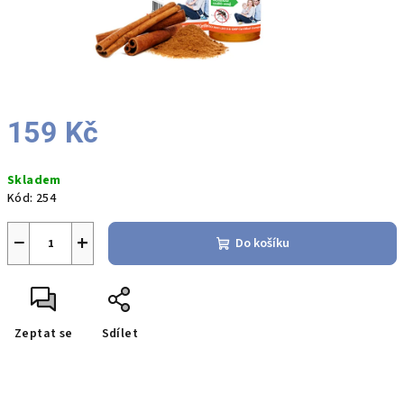
159 Kč
Měrná
Skladem
cena:
Kód:
254
−
+
Do košíku
Zeptat se
Sdílet