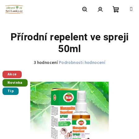
Přejít
na
obsah
Nákupní
Hledat
Přihlášení
Přírodní repelent ve spreji
košík
50ml
Průměrné
3 hodnocení
Podrobnosti hodnocení
hodnocení
Akce
produktu
je
Novinka
5,0
Tip
z
5
hvězdiček.