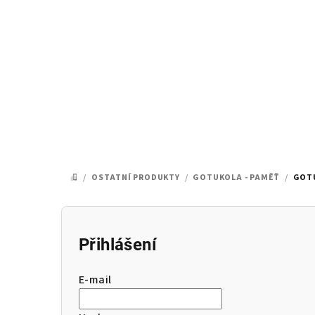
Přejít
na
obsah
/
OSTATNÍ PRODUKTY
/
GOTUKOLA - PAMĚŤ
/
GOTU
DOMŮ
P
o
Přihlášení
s
E-mail
t