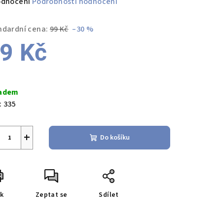
měrné
odnocení
Podrobnosti hodnocení
nocení
duktu
ndardní cena:
99 Kč
–30 %
9 Kč
ná
zdiček.
a:
adem
:
335
+
Do košíku
sk
Zeptat se
Sdílet