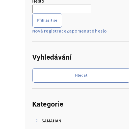
Heslo
r
a
Přihlásit se
n
Nová registrace
Zapomenuté heslo
n
í
Vyhledávání
p
a
Hledat
n
e
Přeskočit
kategorie
l
Kategorie
SAMAHAN