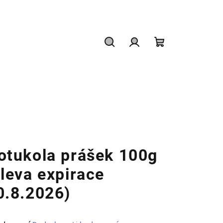
Hledat
Přihlášení
Nákupní
košík
otukola prášek 100g
sleva expirace
0.8.2026)