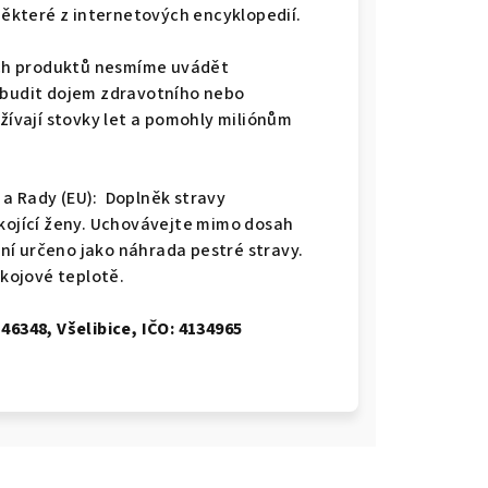
 některé z internetových encyklopedií.
ných produktů nesmíme uvádět
vzbudit dojem zdravotního nebo
užívají stovky let a pomohly miliónům
a Rady (EU): Doplněk stravy
 kojící ženy. Uchovávejte mimo dosah
ní určeno jako náhrada pestré stravy.
kojové teplotě.
46348, Všelibice, IČO: 4134965