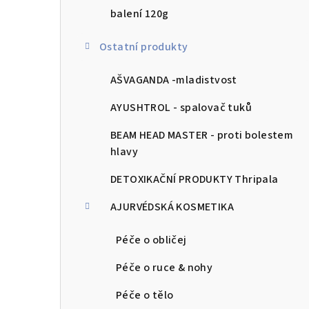
balení 120g
Ostatní produkty
AŠVAGANDA -mladistvost
AYUSHTROL - spalovač tuků
BEAM HEAD MASTER - proti bolestem
hlavy
DETOXIKAČNÍ PRODUKTY Thripala
AJURVÉDSKÁ KOSMETIKA
Péče o obličej
Péče o ruce & nohy
Péče o tělo